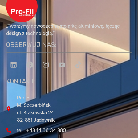
„Tworzymy nowoczesną stolarkę aluminiową, łącząc
design z technologią.”
OBSERWUJ NAS:
KONTAKT:
Pro-Fil
M. Szczerbiński
ul. Krakowska 24
32-851 Jadowniki
tel.: +48 14 66 34 880