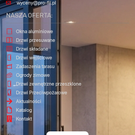
wyceny@pro-fil.pl
NASZA OFERTA:
Okna aluminiowe
Drzwi przesuwane
Drzwi składane
Drzwi wejściowe
Zadaszenia tarasu
Ogrody zimowe
Drzwi zewnętrzne przeszklone
Drzwi Przeciwpożarowe
Aktualności
Katalog
Kontakt