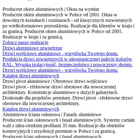
Producent okien aluminiowych | Okna na wymiar
Producent okien aluminiowych w Polsce od 2001. Okna w
dowolnych kształtach i rozmiarach - od klasycznych rozwieranych
po wielkoformatowe przeszklenia. Realizacje dla klientów w kraju i
za granicą.
Producent okien aluminiowych w Polsce od 2001.
Realizacje w kraju i za granicą.
Zobacz nasze realizacje
Drzwi aluminiowe zewnętrzne
Drzwi wejściowe aluminiowe - wizytówka Twojego domu.
Produkcja drzwi zewnętrznych w nieograniczonej palecie kolorów
RAL. Wysoka izolacyjność, bezpieczeństwo i nowoczesny design.
Drzwi wejściowe aluminiowe - wizytówka Twojego domu.
Katalog drzwi aluminiowych
Drzwi pivot aluminiowe | Obrotowe drzwi wejściowe
Drzwi pivot - efektowne drzwi obrotowe dla nowoczesnej
architektury. Konstrukcje aluminiowe o dużych gabarytach.
Doskonałe dla projektów premium.
Drzwi pivot - efektowne drzwi
obrotowe dla nowoczesnej architektury.
Katalog drzwi aluminiowych
Aluminiowa ściana osłonowa | Fasady aluminiowe
Producent ścian osłonowych i fasad aluminiowych. Systemy curtain
wall z ultra-cienkimi profilami 35 mm. Realizacje dla obiektów
komercyjnych i rezydencji premium w Polsce i za granicą.
Producent ścian osłonowych i fasad aluminiowych.