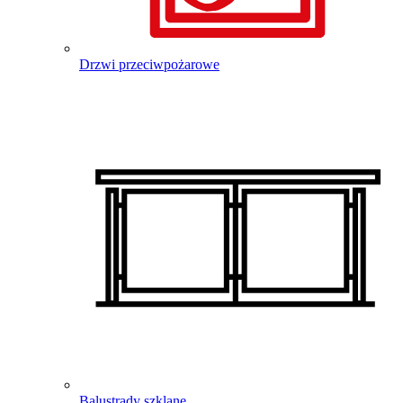
Drzwi przeciwpożarowe
Balustrady szklane