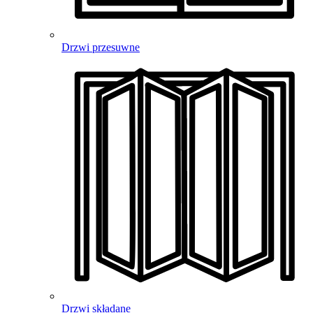
Drzwi przesuwne
Drzwi składane