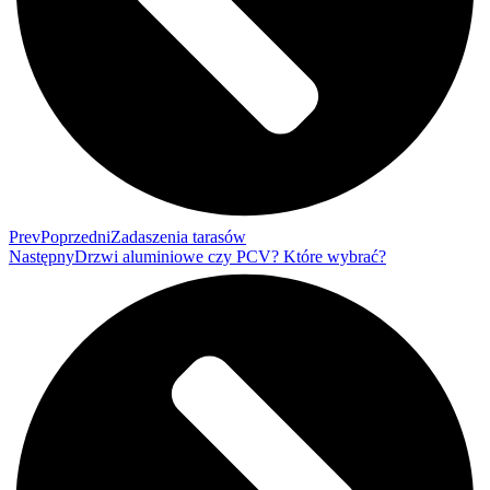
Prev
Poprzedni
Zadaszenia tarasów
Następny
Drzwi aluminiowe czy PCV? Które wybrać?