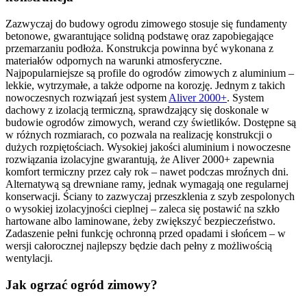
Zazwyczaj do budowy ogrodu zimowego stosuje się fundamenty
betonowe, gwarantujące solidną podstawę oraz zapobiegające
przemarzaniu podłoża. Konstrukcja powinna być wykonana z
materiałów odpornych na warunki atmosferyczne.
Najpopularniejsze są profile do ogrodów zimowych z aluminium –
lekkie, wytrzymałe, a także odporne na korozję. Jednym z takich
nowoczesnych rozwiązań jest system
Aliver 2000+
. System
dachowy z izolacją termiczną, sprawdzający się doskonale w
budowie ogrodów zimowych, werand czy świetlików. Dostępne są
w różnych rozmiarach, co pozwala na realizację konstrukcji o
dużych rozpiętościach. Wysokiej jakości aluminium i nowoczesne
rozwiązania izolacyjne gwarantują, że Aliver 2000+ zapewnia
komfort termiczny przez cały rok – nawet podczas mroźnych dni.
Alternatywą są drewniane ramy, jednak wymagają one regularnej
konserwacji. Ściany to zazwyczaj przeszklenia z szyb zespolonych
o wysokiej izolacyjności cieplnej – zaleca się postawić na szkło
hartowane albo laminowane, żeby zwiększyć bezpieczeństwo.
Zadaszenie pełni funkcję ochronną przed opadami i słońcem – w
wersji całorocznej najlepszy będzie dach pełny z możliwością
wentylacji.
Jak ogrzać ogród zimowy?