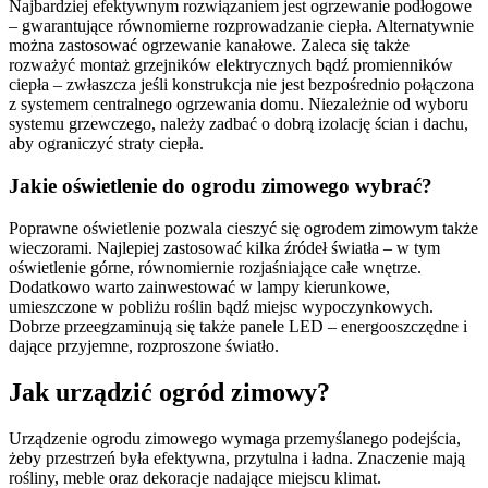
Najbardziej efektywnym rozwiązaniem jest ogrzewanie podłogowe
– gwarantujące równomierne rozprowadzanie ciepła. Alternatywnie
można zastosować ogrzewanie kanałowe. Zaleca się także
rozważyć montaż grzejników elektrycznych bądź promienników
ciepła – zwłaszcza jeśli konstrukcja nie jest bezpośrednio połączona
z systemem centralnego ogrzewania domu. Niezależnie od wyboru
systemu grzewczego, należy zadbać o dobrą izolację ścian i dachu,
aby ograniczyć straty ciepła.
Jakie oświetlenie do ogrodu zimowego wybrać?
Poprawne oświetlenie pozwala cieszyć się ogrodem zimowym także
wieczorami. Najlepiej zastosować kilka źródeł światła – w tym
oświetlenie górne, równomiernie rozjaśniające całe wnętrze.
Dodatkowo warto zainwestować w lampy kierunkowe,
umieszczone w pobliżu roślin bądź miejsc wypoczynkowych.
Dobrze przeegzaminują się także panele LED – energooszczędne i
dające przyjemne, rozproszone światło.
Jak urządzić ogród zimowy?
Urządzenie ogrodu zimowego wymaga przemyślanego podejścia,
żeby przestrzeń była efektywna, przytulna i ładna. Znaczenie mają
rośliny, meble oraz dekoracje nadające miejscu klimat.