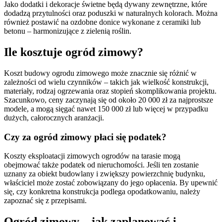
Jako dodatki i dekoracje świetne będą dywany zewnętrzne, które
dodadzą przytulności oraz poduszki w naturalnych kolorach. Można
również postawić na ozdobne donice wykonane z ceramiki lub
betonu – harmonizujące z zielenią roślin.
Ile kosztuje ogród zimowy?
Koszt budowy ogrodu zimowego może znacznie się różnić w
zależności od wielu czynników – takich jak wielkość konstrukcji,
materiały, rodzaj ogrzewania oraz stopień skomplikowania projektu.
Szacunkowo, ceny zaczynają się od około 20 000 zł za najprostsze
modele, a mogą sięgać nawet 150 000 zł lub więcej w przypadku
dużych, całorocznych aranżacji.
Czy za ogród zimowy płaci się podatek?
Koszty eksploatacji zimowych ogrodów na tarasie mogą
obejmować także podatek od nieruchomości. Jeśli ten zostanie
uznany za obiekt budowlany i zwiększy powierzchnię budynku,
właściciel może zostać zobowiązany do jego opłacenia. By upewnić
się, czy konkretna konstrukcja podlega opodatkowaniu, należy
zapoznać się z przepisami.
Ogród zimowy – jak zaplanować i