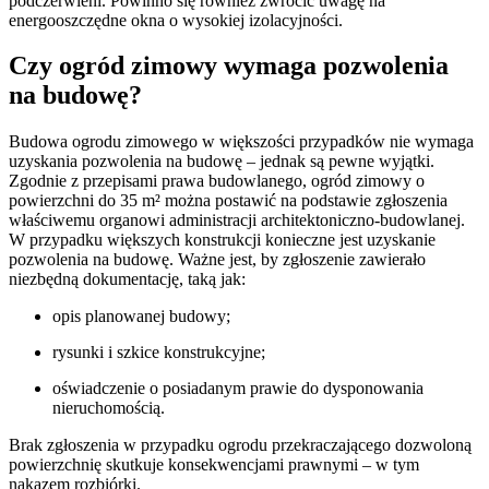
podczerwieni. Powinno się również zwrócić uwagę na
energooszczędne okna o wysokiej izolacyjności.
Czy ogród zimowy wymaga pozwolenia
na budowę?
Budowa ogrodu zimowego w większości przypadków nie wymaga
uzyskania pozwolenia na budowę – jednak są pewne wyjątki.
Zgodnie z przepisami prawa budowlanego, ogród zimowy o
powierzchni do 35 m² można postawić na podstawie zgłoszenia
właściwemu organowi administracji architektoniczno-budowlanej.
W przypadku większych konstrukcji konieczne jest uzyskanie
pozwolenia na budowę. Ważne jest, by zgłoszenie zawierało
niezbędną dokumentację, taką jak:
opis planowanej budowy;
rysunki i szkice konstrukcyjne;
oświadczenie o posiadanym prawie do dysponowania
nieruchomością.
Brak zgłoszenia w przypadku ogrodu przekraczającego dozwoloną
powierzchnię skutkuje konsekwencjami prawnymi – w tym
nakazem rozbiórki.