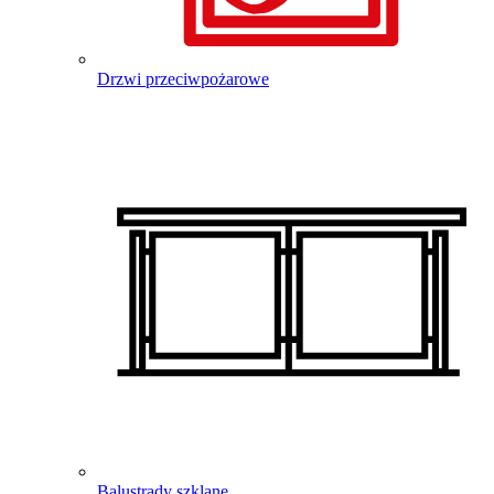
Drzwi przeciwpożarowe
Balustrady szklane