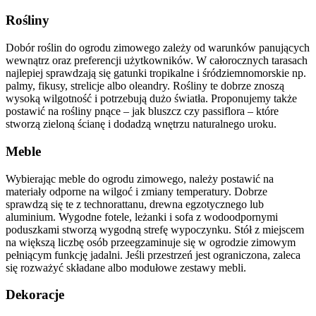
Rośliny
Dobór roślin do ogrodu zimowego zależy od warunków panujących
wewnątrz oraz preferencji użytkowników. W całorocznych tarasach
najlepiej sprawdzają się gatunki tropikalne i śródziemnomorskie np.
palmy, fikusy, strelicje albo oleandry. Rośliny te dobrze znoszą
wysoką wilgotność i potrzebują dużo światła. Proponujemy także
postawić na rośliny pnące – jak bluszcz czy passiflora – które
stworzą zieloną ścianę i dodadzą wnętrzu naturalnego uroku.
Meble
Wybierając meble do ogrodu zimowego, należy postawić na
materiały odporne na wilgoć i zmiany temperatury. Dobrze
sprawdzą się te z technorattanu, drewna egzotycznego lub
aluminium. Wygodne fotele, leżanki i sofa z wodoodpornymi
poduszkami stworzą wygodną strefę wypoczynku. Stół z miejscem
na większą liczbę osób przeegzaminuje się w ogrodzie zimowym
pełniącym funkcję jadalni. Jeśli przestrzeń jest ograniczona, zaleca
się rozważyć składane albo modułowe zestawy mebli.
Dekoracje