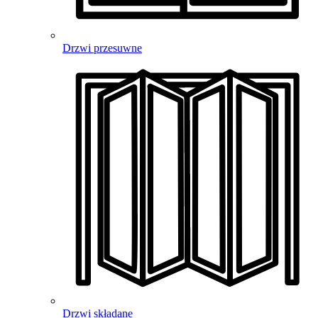
Drzwi przesuwne
Drzwi składane