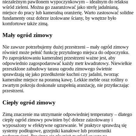
niezależnym pawilonem wypoczynkowym – idealnym do relaksu
wśród zieleni. Można go zaaranżować jako strefę jadalnianą,
miejsce do pracy lub kameralną oranżerię. Warto zastosować solidne
fundamenty oraz dobrze izolowane ściany, by wnętrze było
komfortowe także zimą.
Mały ogród zimowy
Nie zawsze potrzebujemy dużej przestrzeni – mały ogród zimowy
również może pełnić funkcję przytulnego miejsca do odpoczynku.
Po zaprojektowaniu kameralnej przestrzeni ważne jest, aby
odpowiednio zagospodarować każdy metr kwadratowy. Niewielkie
przeszklone zabudowy tarasu ogrodu zimowego świetnie
sprawdzają się jako przedłużenie kuchni czy jadalni, tworząc
kameralne miejsce na poranną kawę. Lekkie meble oraz rośliny o
zwartym pokroju doskonale uzupełnią aranżację, nie przytłaczając
przestrzeni.
Ciepły ogród zimowy
Zimą znaczenie ma utrzymanie odpowiedniej temperatury – dlatego
ciepły ogród zimowy powinien być dobrze zaizolowany i
wyposażony w efektywne ogrzewanie. W praktyce sprawdzą się
systemy podłogowe, grzejniki kanałowe lub promienniki