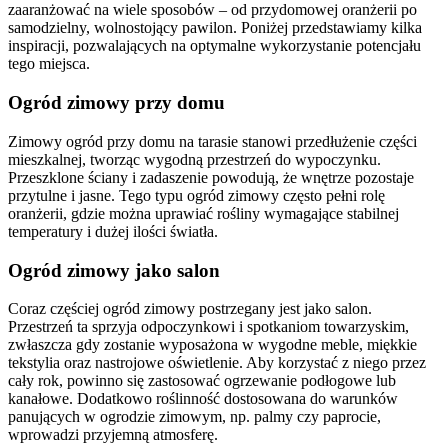
zaaranżować na wiele sposobów – od przydomowej oranżerii po
samodzielny, wolnostojący pawilon. Poniżej przedstawiamy kilka
inspiracji, pozwalających na optymalne wykorzystanie potencjału
tego miejsca.
Ogród zimowy przy domu
Zimowy ogród przy domu na tarasie stanowi przedłużenie części
mieszkalnej, tworząc wygodną przestrzeń do wypoczynku.
Przeszklone ściany i zadaszenie powodują, że wnętrze pozostaje
przytulne i jasne. Tego typu ogród zimowy często pełni rolę
oranżerii, gdzie można uprawiać rośliny wymagające stabilnej
temperatury i dużej ilości światła.
Ogród zimowy jako salon
Coraz częściej ogród zimowy postrzegany jest jako salon.
Przestrzeń ta sprzyja odpoczynkowi i spotkaniom towarzyskim,
zwłaszcza gdy zostanie wyposażona w wygodne meble, miękkie
tekstylia oraz nastrojowe oświetlenie. Aby korzystać z niego przez
cały rok, powinno się zastosować ogrzewanie podłogowe lub
kanałowe. Dodatkowo roślinność dostosowana do warunków
panujących w ogrodzie zimowym, np. palmy czy paprocie,
wprowadzi przyjemną atmosferę.